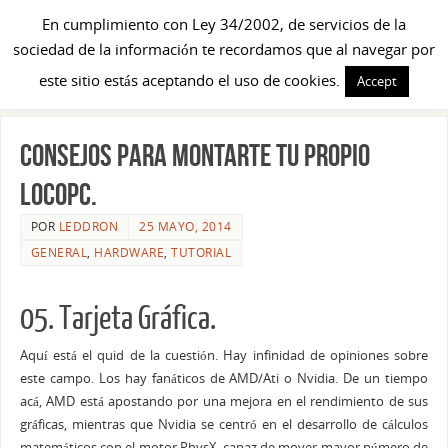
En cumplimiento con Ley 34/2002, de servicios de la
sociedad de la información te recordamos que al navegar por
este sitio estás aceptando el uso de cookies.
Accept
Consejos para montarte tu propio
LOCOPC.
POR
LEDDRON
25 MAYO, 2014
GENERAL
,
HARDWARE
,
TUTORIAL
05. Tarjeta Gráfica.
Aquí está el quid de la cuestión. Hay infinidad de opiniones sobre
este campo. Los hay fanáticos de AMD/Ati o Nvidia. De un tiempo
acá, AMD está apostando por una mejora en el rendimiento de sus
gráficas, mientras que Nvidia se centró en el desarrollo de cálculos
matemáticos con el motor PhysX, capaz de mover mayor número de