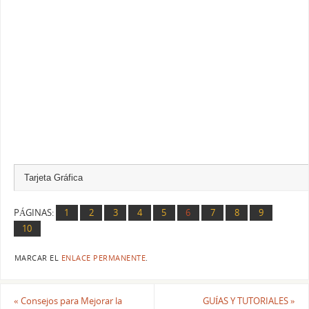
PÁGINAS:
1
2
3
4
5
6
7
8
9
10
MARCAR EL
ENLACE PERMANENTE
.
«
Consejos para Mejorar la
GUÍAS Y TUTORIALES
»